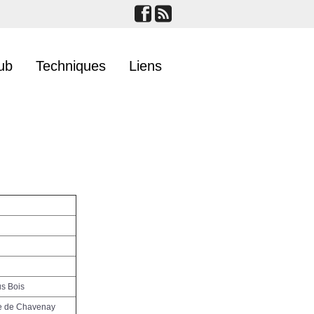
ub
Techniques
Liens
us Bois
me de Chavenay