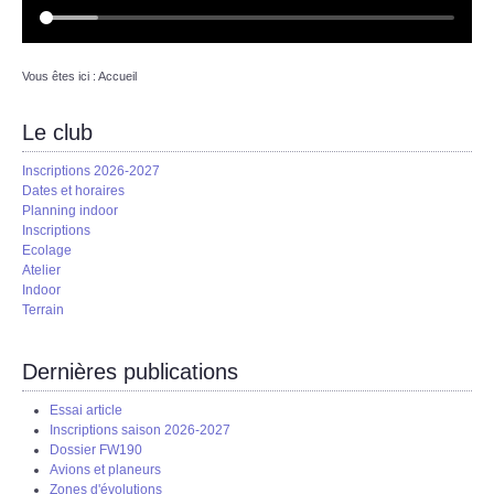
Vous êtes ici :
Accueil
Le club
Inscriptions 2026-2027
Dates et horaires
Planning indoor
Inscriptions
Ecolage
Atelier
Indoor
Terrain
Dernières publications
Essai article
Inscriptions saison 2026-2027
Dossier FW190
Avions et planeurs
Zones d'évolutions