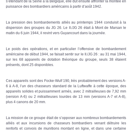
s’étendant de la Seine à la Belgique, elle dut ensuite affronter la montée en
puissance des bombardiers américains à partir d’août 1942.
La pression des bombardements alliés au printemps 1944 conduisit à la
dispersion des groupes du JG 26. Le II./JG 26 était à Mont de Marsan le
matin du 6 juin 1944, il revint vers Guyancourt dans la journée.
Le poids des opérations, et en particulier l’offensive de bombardement
américaine de début 1944, se faisait sentir sur le II./JG 26 : au 31 mai 1944,
sur les 68 appareils de dotation théorique du groupe, seuls 38 étaient
présents, dont 25 disponibles.
Ces appareils sont des Focke-Wulf 190, très probablement des versions A-
6 à A-8, l’un des chasseurs standard de la Luftwaffe à cette époque, des
appareils solides et puissamment armés, avec 2 mitrailleuses de 7,92 mm
(version A-6) ou 2 mitrailleuses lourdes de 13 mm (versions A-7 et A-8),
plus 4 canons de 20 mm.
La mission de ce groupe était de s’opposer aux nombreux bombardements
alliés et aux incursions de chasseurs bombardiers venant détruire les
renforts et convois de munitions montant en ligne, et dans une certaine