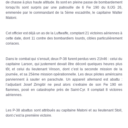
de chasse à plus haute altitude. Ils sont en pleine passe de bombardement
lorsqu’ils sont surpris par une patrouille de 6 Fw 190 du II./JG 26,
emmenée par le commandant de la 5ème escadrille, le capitaine Walter
Matoni.
Cet officier est déjà un as de la Luftwaffe, comptant 21 victoires aériennes à
cette date, dont 11 contre des bombardiers lourds, cibles particulièrement
coriaces.
Dans le combat qui s’ensuit, deux P-38 furent perdus vers 21h46 : celui du
capitaine Larson, qui justement devait être décoré quelques heures plus
tôt, et celui du lieutenant Vinson, dont c’est la seconde mission de la
journée, et sa 25ème mission opérationnelle. Les deux pilotes américains
parviennent à sauter en parachute. Un appareil allemand est abattu :
l’adjudant Josef Zirngibl ne peut alors s’extraire de son Fw 190 en
flammes, posé en catastrophe près de Saint-Cyr. Il comptait 8 victoires
aériennes.
Les P-38 abattus sont attribués au capitaine Matoni et au lieutenant Stoll,
dont c’est la première victoire.