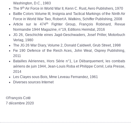
Washington, D.C., 1983
th
The 9
Air Force in World War II, Kenn C. Rust, Aero Publishers, 1970
Battle Colors Volume III, Insignia and Tactical Markings of the Ninth Air
Force in World War Two, Robert A. Watkins, Schiffer Publishing, 2008
th
Article sur le 474
Fighter Group, François Robinard, Revue
Normandie 1944 Magazine, n°19, Editions Heimdal, 2016
JG 26, Geschichte eines Jagd-Geschwaders, Josef Priller, Motorbuch
Verlag, 1980
The JG 26 War Diary, Volume 2, Donald Caldwell, Grub Street, 1998
Fw 190 Defence of the Reich Aces, John Weal, Osprey Publishing,
2011
Batailles Aériennes, Hors Série n°1, Le Débarquement, les combats
aériens de juin 1944, Jean-Louis Roba et Philippe Cornil, Lela Presse,
2014
Les Clayes sous Bois, Mme Leveau Fernandez, 1961
Diverses sources Internet
©François Coté
7 décembre 2020