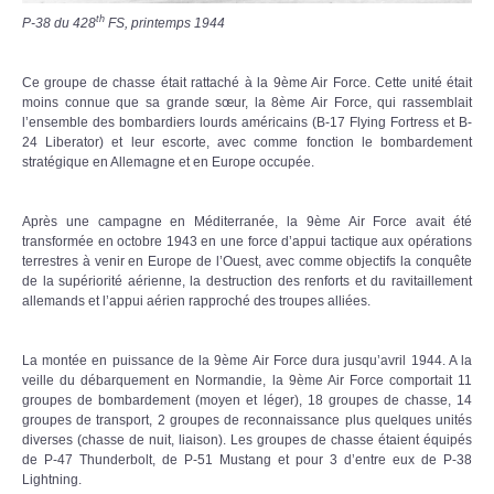
th
P-38 du 428
FS, printemps 1944
Ce groupe de chasse était rattaché à la 9ème Air Force. Cette unité était
moins connue que sa grande sœur, la 8ème Air Force, qui rassemblait
l’ensemble des bombardiers lourds américains (B-17 Flying Fortress et B-
24 Liberator) et leur escorte, avec comme fonction le bombardement
stratégique en Allemagne et en Europe occupée.
Après une campagne en Méditerranée, la 9ème Air Force avait été
transformée en octobre 1943 en une force d’appui tactique aux opérations
terrestres à venir en Europe de l’Ouest, avec comme objectifs la conquête
de la supériorité aérienne, la destruction des renforts et du ravitaillement
allemands et l’appui aérien rapproché des troupes alliées.
La montée en puissance de la 9ème Air Force dura jusqu’avril 1944. A la
veille du débarquement en Normandie, la 9ème Air Force comportait 11
groupes de bombardement (moyen et léger), 18 groupes de chasse, 14
groupes de transport, 2 groupes de reconnaissance plus quelques unités
diverses (chasse de nuit, liaison). Les groupes de chasse étaient équipés
de P-47 Thunderbolt, de P-51 Mustang et pour 3 d’entre eux de P-38
Lightning.