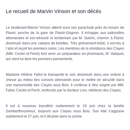
Le recueil de Marvin Vinson et son décès
Le lieutenant Marvin Vinson atterrit sous son parachute près du moulin de
Plaisir, proche de la gare de Plaisir-Grignon. Il échappe aux patrouilles
allemandes et est retrouvé le lendemain par M. Guérin, charron à Plaisir,
dissimulé dans une cabane de toilettes. Très grièvement brûlé, il est mis à
l’abri et reçoit les premiers soins. Les membres de la résistance des Clayes
(MM. Ceolin et Ferré) font venir un préparateur en pharmacie, M. Valiquet,
qui vient lui faire les premiers pansements.
Madame Hélène Fallot le transporte le soir, dissimulé dans une voiture à
cheval au milieu des convois allemands pour le mettre en sécurité dans
une maisonnette des Clayes sous Bois. Il continue à être soigné par MM.
Fallot, Ceolin et Ferré, renforcés par le docteur Lion, médecin des Clayes.
Il est à nouveau transféré nuitamment le 24 juin chez la famille
Damberthoumieux, toujours aux Clayes sous Bois. Son état s’aggrave
subitement le 27 juin, et il décède dans la soirée.