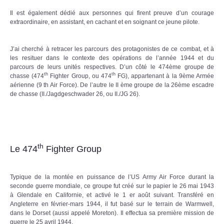
Il est également dédié aux personnes qui firent preuve d’un courage
extraordinaire, en assistant, en cachant et en soignant ce jeune pilote.
J’ai cherché à retracer les parcours des protagonistes de ce combat, et à
les resituer dans le contexte des opérations de l’année 1944 et du
parcours de leurs unités respectives. D’un côté le 474ème groupe de
th
th
chasse (474
Fighter Group, ou 474
FG), appartenant à la 9ème Armée
aérienne (9 th Air Force). De l’autre le II ème groupe de la 26ème escadre
de chasse (II./Jagdgeschwader 26, ou II./JG 26).
th
Le 474
Fighter Group
Typique de la montée en puissance de l’US Army Air Force durant la
seconde guerre mondiale, ce groupe fut créé sur le papier le 26 mai 1943
à Glendale en Californie, et activé le 1 er août suivant. Transféré en
Angleterre en février-mars 1944, il fut basé sur le terrain de Warmwell,
dans le Dorset (aussi appelé Moreton). Il effectua sa première mission de
guerre le 25 avril 1944.