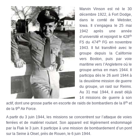
Marvin Vinson est né le 30
décembre 1922, à Fort Dodge,
dans le comté de Webster,
Iowa. Il s’engagea le 25 mai
1942 après une année
th
d’université et rejoignit le 428
th
FS du 474
FG en novembre
1943. Il fut transféré avec le
groupe depuis la Californie
vers Boston, puis par voie
maritime vers l’Angleterre où le
groupe arriva en mars 1944. Il
participa dès le 26 avril 1944 à
la deuxième mission de guerre
du groupe, un raid sur Reims.
Au 31 mai 1944, il avait déjà
14 missions de guerre à son
th
actif, dont une grosse partie en escorte de raids de bombardiers de la 8
et
th
de la 9
Air Force.
A partir du 3 juin 1944, les missions se concentrent sur l’attaque de voies
ferrées et de matériel roulant. Son appareil est légèrement endommagé
par la Flak le 3 juin. Il participe à une mission de bombardement d’un pont
sur la Seine à Oisel, près de Rouen, le 6 juin 1944.