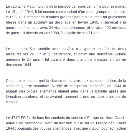
Le capitaine Matoni profita de la période de repos de l’unité pour se marier.
Le 15 août 1944, il fut nommé commandant d’un autre groupe de chasse,
le I./JG 11. Il commanda d’autres groupes par la suite, mais fut grièvement
blessé dans un accident au décollage en février 1945. Il survécut à la
guerre, qu’il termina avec 34 victoires aériennes, et environ 400 missions
de guerre. Il décéda en juin 1988, à la veille de ses 71 ans.
Le lieutenant Stoll semble avoir survécu à la guerre en dépit de deux
blessures les 24 juin et 21 septembre, et obtint une deuxième victoire
aérienne le 24 juin. Il fut transféré dans une unité d’essais en vol en
décembre 1944.
Ces deux pilotes eurent la chance de survivre aux combats aériens de la
seconde guerre mondiale. A côté de ces profils confirmés, en 1944 la
plupart des pilotes allemands étaient jetés dans la bataille après une
formation accélérée et survivaient rarement à une ou deux missions de
combat.
th
Le 474
FG fut de tous les combats du secteur d’Europe du Nord-Ouest :
bataille de Normandie, avec un transfert sur le sol de France début août
1944 ; poursuite des troupes allemandes, avec une citation pour son action