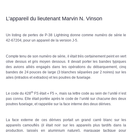
L’appareil du lieutenant Marvin N. Vinson
Un listing de pertes de P-38 Lightning donne comme numéro de série le
42-67204, pour un appareil de la version J-5.
Compte tenu de son numéro de série, il était très certainement peint en vert
olive dessus et gris moyen dessous. Il devait porter les bandes typiques
des avions alliés engagés dans les opérations du débarquement, cinq
bandes de 24 pouces de large (3 blanches séparées par 2 noires) sur les
ailes (intrados et extrados) et les poutres de fuselage.
th
Le code du 428
FS était « F5 », mais sa lettre code au sein de l’unité n’est
pas connu. Elle était portée après le code de l’unité sur chacune des deux
poutres fuselage, et rappelée sur la face interne des deux dérives.
La face externe de ces dérives portait un grand carré blanc sur les
appareils camouflés (il était noir sur les appareils plus tardifs dans la
production, laissés en aluminium naturel), marquage tactique pour