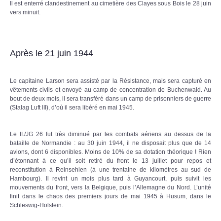
Il est enterré clandestinement au cimetière des Clayes sous Bois le 28 juin
vers minuit.
Après le 21 juin 1944
Le capitaine Larson sera assisté par la Résistance, mais sera capturé en
vêtements civils et envoyé au camp de concentration de Buchenwald. Au
bout de deux mois, il sera transféré dans un camp de prisonniers de guerre
(Stalag Luft III), d’où il sera libéré en mai 1945.
Le II./JG 26 fut très diminué par les combats aériens au dessus de la
bataille de Normandie : au 30 juin 1944, il ne disposait plus que de 14
avions, dont 6 disponibles. Moins de 10% de sa dotation théorique ! Rien
d’étonnant à ce qu’il soit retiré du front le 13 juillet pour repos et
reconstitution à Reinsehlen (à une trentaine de kilomètres au sud de
Hambourg). Il revint un mois plus tard à Guyancourt, puis suivit les
mouvements du front, vers la Belgique, puis l’Allemagne du Nord. L’unité
finit dans le chaos des premiers jours de mai 1945 à Husum, dans le
Schleswig-Holstein.