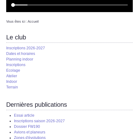
Vous êtes ici :
Accueil
Le club
Inscriptions 2026-2027
Dates et horaires
Planning indoor
Inscriptions
Ecolage
Atelier
Indoor
Terrain
Dernières publications
Essai article
Inscriptions saison 2026-2027
Dossier FW190
Avions et planeurs
Zones d'évolutions