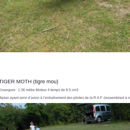
TIGER MOTH (tigre mou)
Envergure : 1.36 mètre Moteur 4 temps de 8.5 cm3
Biplan ayant servi d’avion à l’entraînement des pilotes de la R.A.F. (ressemblant à 